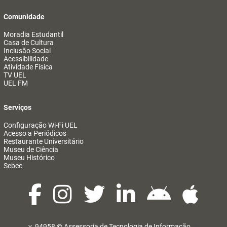
Comunidade
Moradia Estudantil
Casa de Cultura
Inclusão Social
Acessibilidade
Atividade Física
TV UEL
UEL FM
Serviços
Configuração Wi-Fi UEL
Acesso a Periódicos
Restaurante Universitário
Museu de Ciência
Museu Histórico
Sebec
v. 94958 ©
Assessoria de Tecnologia de Informação
@