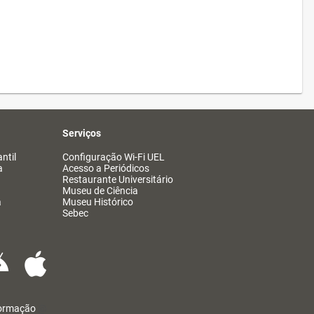
Serviços
ntil
Configuração Wi-Fi UEL
a
Acesso a Periódicos
Restaurante Universitário
Museu de Ciência
a
Museu Histórico
Sebec
formação
@