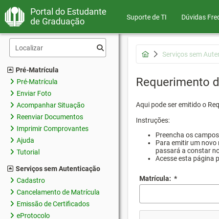
Portal do Estudante
Suporte de TI
Dúvidas Fre
de Graduação
Serviços sem Aute
Pré-Matrícula
Requerimento d
Pré-Matrícula
Enviar Foto
Aqui pode ser emitido o Re
Acompanhar Situação
Reenviar Documentos
Instruções:
Imprimir Comprovantes
Preencha os campos d
Ajuda
Para emitir um novo 
passará a constar no
Tutorial
Acesse esta página 
Serviços sem Autenticação
Matrícula:
*
Cadastro
Cancelamento de Matrícula
Emissão de Certificados
eProtocolo