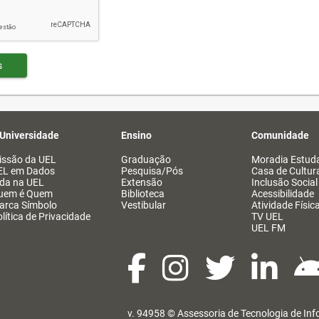
s
 Universidade
Ensino
Comunidade
issão da UEL
Graduação
Moradia Estuda
EL em Dados
Pesquisa/Pós
Casa de Cultur
ida na UEL
Extensão
Inclusão Social
uem é Quem
Biblioteca
Acessibilidade
arca Símbolo
Vestibular
Atividade Físic
lítica de Privacidade
TV UEL
UEL FM
v. 94958 ©
Assessoria de Tecnologia de In