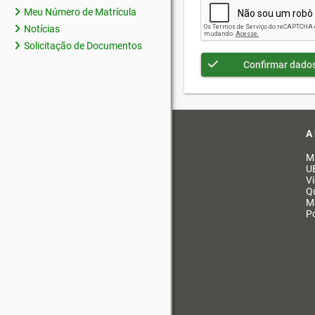
Meu Número de Matrícula
Notícias
Solicitação de Documentos
Confirmar dado
A
M
U
V
Q
M
Po