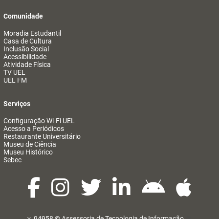
Comunidade
Moradia Estudantil
Casa de Cultura
Inclusão Social
Acessibilidade
Atividade Física
TV UEL
UEL FM
Serviços
Configuração Wi-Fi UEL
Acesso a Periódicos
Restaurante Universitário
Museu de Ciência
Museu Histórico
Sebec
v. 94958 ©
Assessoria de Tecnologia de Informação
@