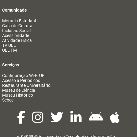
Comunidade
Moradia Estudantil
Casa de Cultura
Inclusão Social
Acessibilidade
Atividade Física
TV UEL
UEL FM
Serviços
Configuração Wi-Fi UEL
Acesso a Periódicos
Restaurante Universitário
Museu de Ciência
Museu Histórico
Sebec
v. 94958 ©
Assessoria de Tecnologia de Informação
@