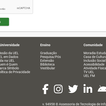
s
 Universidade
Ensino
Comunidade
issão da UEL
Graduação
Moradia Estuda
EL em Dados
Pesquisa/Pós
Casa de Cultur
ida na UEL
Extensão
Inclusão Social
uem é Quem
Biblioteca
Acessibilidade
arca Símbolo
Vestibular
Atividade Físic
lítica de Privacidade
TV UEL
UEL FM
v. 94958 ©
Assessoria de Tecnologia de In