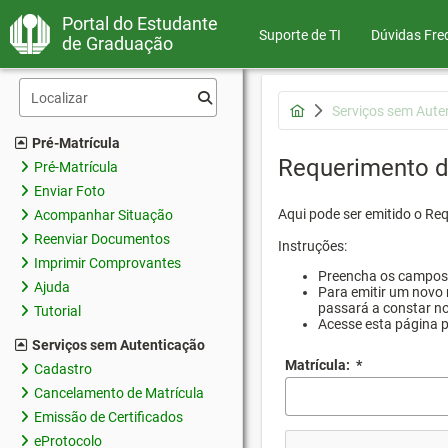
Portal do Estudante
Suporte de TI
Dúvidas Fre
de Graduação
Serviços sem Aute
Pré-Matrícula
Requerimento d
Pré-Matrícula
Enviar Foto
Aqui pode ser emitido o Re
Acompanhar Situação
Reenviar Documentos
Instruções:
Imprimir Comprovantes
Preencha os campos d
Ajuda
Para emitir um novo 
passará a constar no
Tutorial
Acesse esta página 
Serviços sem Autenticação
Matrícula:
*
Cadastro
Cancelamento de Matrícula
Emissão de Certificados
eProtocolo