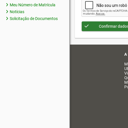
Meu Número de Matrícula
Notícias
Solicitação de Documentos
Confirmar dado
A
M
U
V
Q
M
Po