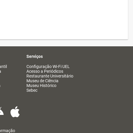
Serviços
ntil
Configuração Wi-Fi UEL
a
Acesso a Periódicos
Restaurante Universitário
Museu de Ciência
a
Museu Histórico
Sebec
formação
@