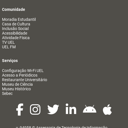
Comunidade
Moradia Estudantil
Casa de Cultura
Inclusão Social
Acessibilidade
Atividade Física
TV UEL
UEL FM
Serviços
Configuração Wi-Fi UEL
Acesso a Periódicos
Restaurante Universitário
Museu de Ciência
Museu Histórico
Sebec
v. 94958 ©
Assessoria de Tecnologia de Informação
@