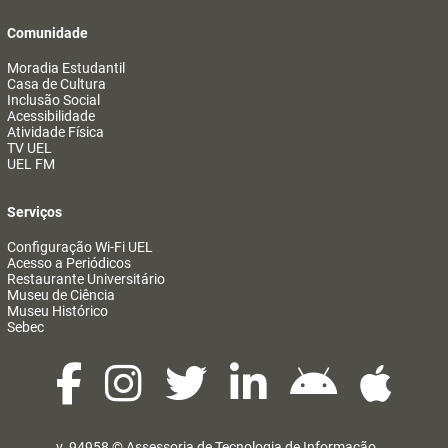
Comunidade
Moradia Estudantil
Casa de Cultura
Inclusão Social
Acessibilidade
Atividade Física
TV UEL
UEL FM
Serviços
Configuração Wi-Fi UEL
Acesso a Periódicos
Restaurante Universitário
Museu de Ciência
Museu Histórico
Sebec
v. 94958 ©
Assessoria de Tecnologia de Informação
@