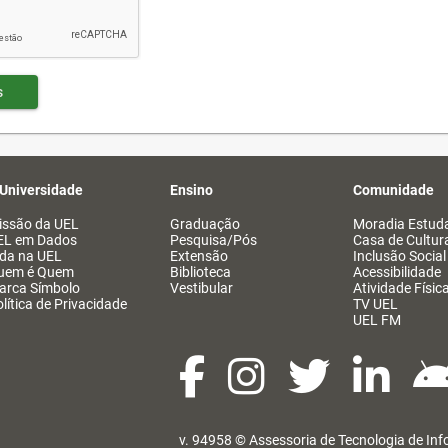
s
 Universidade
Ensino
Comunidade
issão da UEL
Graduação
Moradia Estuda
EL em Dados
Pesquisa/Pós
Casa de Cultur
ida na UEL
Extensão
Inclusão Social
uem é Quem
Biblioteca
Acessibilidade
arca Símbolo
Vestibular
Atividade Físic
lítica de Privacidade
TV UEL
UEL FM
v. 94958 ©
Assessoria de Tecnologia de In