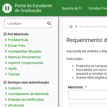
Portal do Estudante
Suporte de TI
Dúvidas Fre
de Graduação
Serviços sem Aute
Pré-Matrícula
Requerimento d
Pré-Matrícula
Enviar Foto
Aqui pode ser emitido o Re
Acompanhar Situação
Reenviar Documentos
Instruções:
Imprimir Comprovantes
Preencha os campos d
Ajuda
Para emitir um novo 
passará a constar no
Tutorial
Acesse esta página 
Serviços sem Autenticação
Matrícula:
*
Cadastro
Cancelamento de Matrícula
Emissão de Certificados
eProtocolo