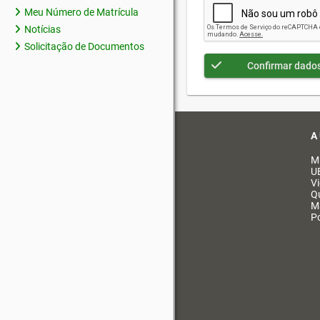
Meu Número de Matrícula
Notícias
Solicitação de Documentos
Confirmar dado
A
M
U
V
Q
M
Po