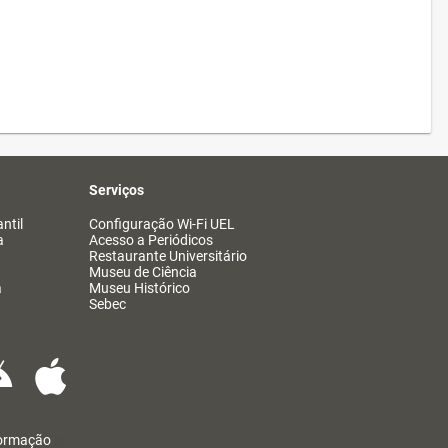
Serviços
ntil
Configuração Wi-Fi UEL
a
Acesso a Periódicos
Restaurante Universitário
Museu de Ciência
a
Museu Histórico
Sebec
formação
@