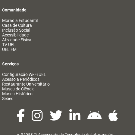
Comunidade
Moradia Estudantil
Casa de Cultura
Inclusão Social
Acessibilidade
Atividade Física
TV UEL
UEL FM
Serviços
Configuração Wi-Fi UEL
Acesso a Periódicos
Restaurante Universitário
Museu de Ciência
Museu Histórico
Sebec
v. 94958 ©
Assessoria de Tecnologia de Informação
@