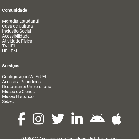
Comunidade
Moradia Estudantil
Casa de Cultura
Inclusão Social
Acessibilidade
Atividade Física
TV UEL
UEL FM
Serviços
Configuração Wi-Fi UEL
Acesso a Periódicos
Restaurante Universitário
Museu de Ciência
Museu Histórico
Sebec
v. 94958 ©
Assessoria de Tecnologia de Informação
@