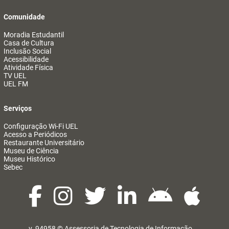
Comunidade
Moradia Estudantil
Casa de Cultura
Inclusão Social
Acessibilidade
Atividade Física
TV UEL
UEL FM
Serviços
Configuração Wi-Fi UEL
Acesso a Periódicos
Restaurante Universitário
Museu de Ciência
Museu Histórico
Sebec
v. 94958 ©
Assessoria de Tecnologia de Informação
@