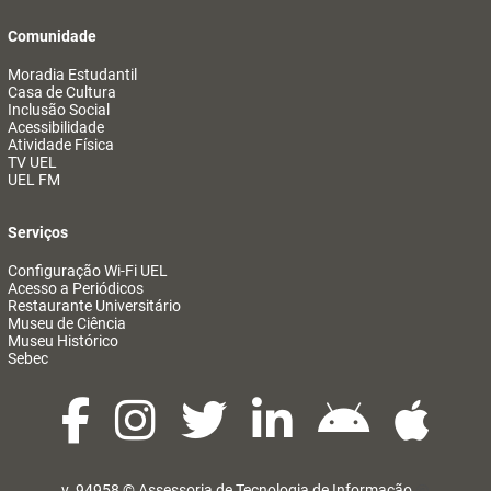
Comunidade
Moradia Estudantil
Casa de Cultura
Inclusão Social
Acessibilidade
Atividade Física
TV UEL
UEL FM
Serviços
Configuração Wi-Fi UEL
Acesso a Periódicos
Restaurante Universitário
Museu de Ciência
Museu Histórico
Sebec
v. 94958 ©
Assessoria de Tecnologia de Informação
@