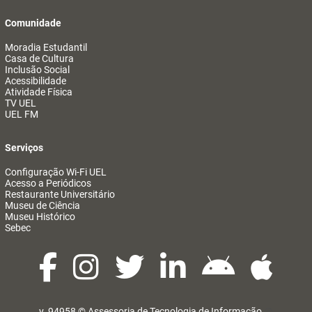
Comunidade
Moradia Estudantil
Casa de Cultura
Inclusão Social
Acessibilidade
Atividade Física
TV UEL
UEL FM
Serviços
Configuração Wi-Fi UEL
Acesso a Periódicos
Restaurante Universitário
Museu de Ciência
Museu Histórico
Sebec
v. 94958 ©
Assessoria de Tecnologia de Informação
@