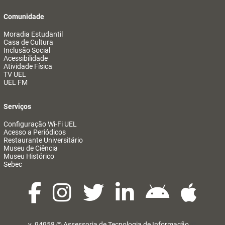
Comunidade
Moradia Estudantil
Casa de Cultura
Inclusão Social
Acessibilidade
Atividade Física
TV UEL
UEL FM
Serviços
Configuração Wi-Fi UEL
Acesso a Periódicos
Restaurante Universitário
Museu de Ciência
Museu Histórico
Sebec
v. 94958 ©
Assessoria de Tecnologia de Informação
@