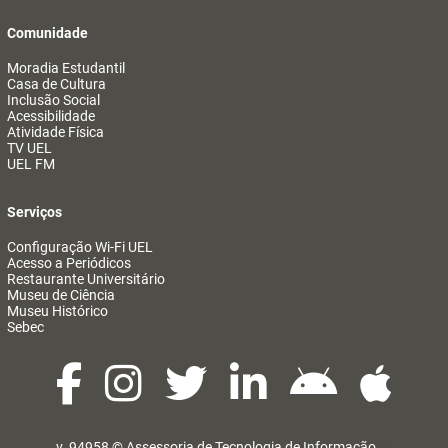
Comunidade
Moradia Estudantil
Casa de Cultura
Inclusão Social
Acessibilidade
Atividade Física
TV UEL
UEL FM
Serviços
Configuração Wi-Fi UEL
Acesso a Periódicos
Restaurante Universitário
Museu de Ciência
Museu Histórico
Sebec
v. 94958 ©
Assessoria de Tecnologia de Informação
@