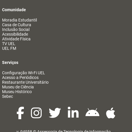
Comunidade
Moradia Estudantil
Casa de Cultura
Inclusão Social
Acessibilidade
Atividade Física
TV UEL
UEL FM
Serviços
Configuração Wi-Fi UEL
Acesso a Periódicos
Restaurante Universitário
Museu de Ciência
Museu Histórico
Sebec
v. 94958 ©
Assessoria de Tecnologia de Informação
@