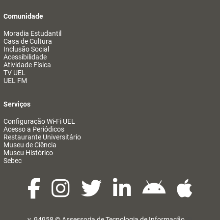
Comunidade
Moradia Estudantil
Casa de Cultura
Inclusão Social
Acessibilidade
Atividade Física
TV UEL
UEL FM
Serviços
Configuração Wi-Fi UEL
Acesso a Periódicos
Restaurante Universitário
Museu de Ciência
Museu Histórico
Sebec
v. 94958 ©
Assessoria de Tecnologia de Informação
@