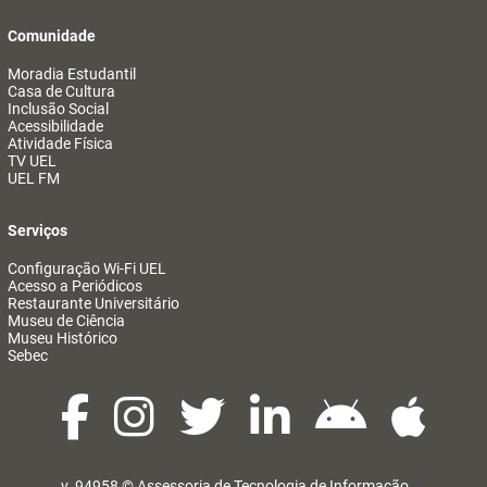
Comunidade
Moradia Estudantil
Casa de Cultura
Inclusão Social
Acessibilidade
Atividade Física
TV UEL
UEL FM
Serviços
Configuração Wi-Fi UEL
Acesso a Periódicos
Restaurante Universitário
Museu de Ciência
Museu Histórico
Sebec
v. 94958 ©
Assessoria de Tecnologia de Informação
@