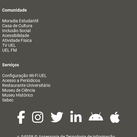
Comunidade
Moradia Estudantil
Casa de Cultura
Inclusão Social
Acessibilidade
Atividade Física
TV UEL
UEL FM
Serviços
Configuração Wi-Fi UEL
Acesso a Periódicos
Restaurante Universitário
Museu de Ciência
Museu Histórico
Sebec
v. 94958 ©
Assessoria de Tecnologia de Informação
@