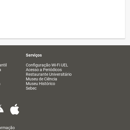
Serviços
ntil
Configuração Wi-Fi UEL
a
Acesso a Periódicos
Restaurante Universitário
Museu de Ciência
a
Museu Histórico
Sebec
formação
@