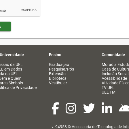
s
 Universidade
Ensino
Comunidade
issão da UEL
Graduação
Moradia Estuda
EL em Dados
Pesquisa/Pós
Casa de Cultur
ida na UEL
Extensão
Inclusão Social
uem é Quem
Biblioteca
Acessibilidade
arca Símbolo
Vestibular
Atividade Físic
lítica de Privacidade
TV UEL
UEL FM
v. 94958 ©
Assessoria de Tecnologia de In