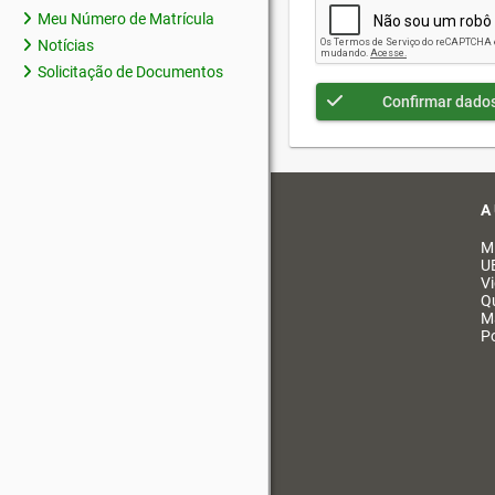
Meu Número de Matrícula
Notícias
Solicitação de Documentos
Confirmar dado
A
M
U
V
Q
M
Po