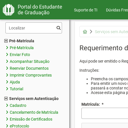
Portal do Estudante
Suporte de TI
Dúvidas Fre
de Graduação
Serviços sem Aute
Pré-Matrícula
Requerimento d
Pré-Matrícula
Enviar Foto
Aqui pode ser emitido o Re
Acompanhar Situação
Reenviar Documentos
Instruções:
Imprimir Comprovantes
Preencha os campos d
Ajuda
Para emitir um novo 
passará a constar no
Tutorial
Acesse esta página 
Serviços sem Autenticação
Matrícula:
*
Cadastro
Cancelamento de Matrícula
Emissão de Certificados
eProtocolo