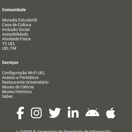
Comunidade
Moradia Estudantil
Casa de Cultura
Inclusão Social
Acessibilidade
Atividade Física
TV UEL
UEL FM
Serviços
Configuração Wi-Fi UEL
Acesso a Periódicos
Restaurante Universitário
Museu de Ciência
Museu Histórico
Sebec
v. 94958 ©
Assessoria de Tecnologia de Informação
@