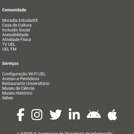
Comunidade
Moradia Estudantil
Casa de Cultura
Inclusão Social
Acessibilidade
Atividade Física
TV UEL
UEL FM
Serviços
Configuração Wi-Fi UEL
Acesso a Periódicos
Restaurante Universitário
Museu de Ciência
Museu Histórico
Sebec
v. 94958 ©
Assessoria de Tecnologia de Informação
@