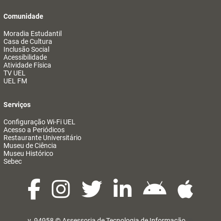
Comunidade
Moradia Estudantil
Casa de Cultura
Inclusão Social
Acessibilidade
Atividade Física
TV UEL
UEL FM
Serviços
Configuração Wi-Fi UEL
Acesso a Periódicos
Restaurante Universitário
Museu de Ciência
Museu Histórico
Sebec
v. 94958 ©
Assessoria de Tecnologia de Informação
@