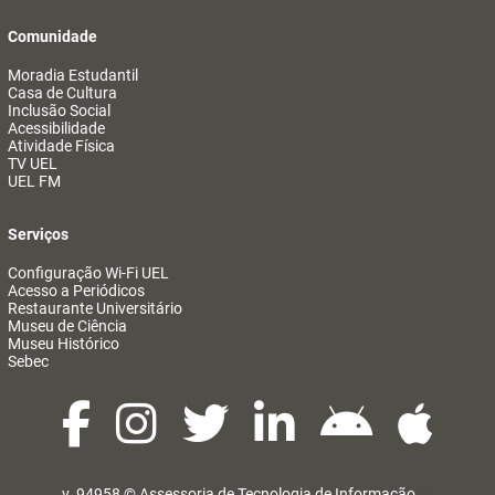
Comunidade
Moradia Estudantil
Casa de Cultura
Inclusão Social
Acessibilidade
Atividade Física
TV UEL
UEL FM
Serviços
Configuração Wi-Fi UEL
Acesso a Periódicos
Restaurante Universitário
Museu de Ciência
Museu Histórico
Sebec
v. 94958 ©
Assessoria de Tecnologia de Informação
@