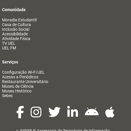
Comunidade
Moradia Estudantil
Casa de Cultura
Inclusão Social
Acessibilidade
Atividade Física
TV UEL
UEL FM
Serviços
Configuração Wi-Fi UEL
Acesso a Periódicos
Restaurante Universitário
Museu de Ciência
Museu Histórico
Sebec
v. 94958 ©
Assessoria de Tecnologia de Informação
@