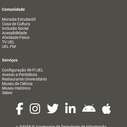
Comunidade
Moradia Estudantil
Casa de Cultura
Inclusão Social
Acessibilidade
Atividade Física
TV UEL
UEL FM
Serviços
Configuração Wi-Fi UEL
Acesso a Periódicos
Restaurante Universitário
Museu de Ciência
Museu Histórico
Sebec
v. 94958 ©
Assessoria de Tecnologia de Informação
@