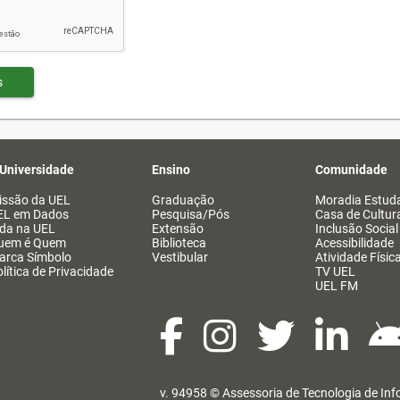
s
 Universidade
Ensino
Comunidade
issão da UEL
Graduação
Moradia Estuda
EL em Dados
Pesquisa/Pós
Casa de Cultur
ida na UEL
Extensão
Inclusão Social
uem é Quem
Biblioteca
Acessibilidade
arca Símbolo
Vestibular
Atividade Físic
lítica de Privacidade
TV UEL
UEL FM
v. 94958 ©
Assessoria de Tecnologia de In