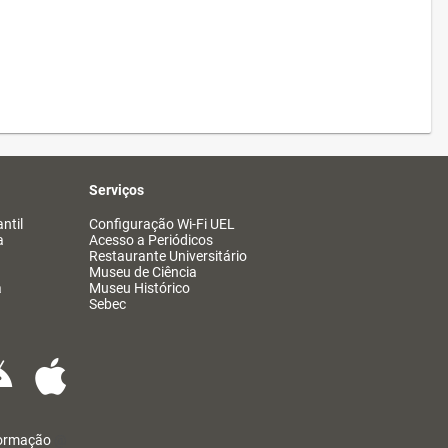
Serviços
ntil
Configuração Wi-Fi UEL
a
Acesso a Periódicos
Restaurante Universitário
Museu de Ciência
a
Museu Histórico
Sebec
formação
@