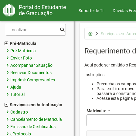
Portal do Estudante
Suporte de TI
Dúvidas Fre
de Graduação
Serviços sem Aute
Pré-Matrícula
Requerimento d
Pré-Matrícula
Enviar Foto
Aqui pode ser emitido o Re
Acompanhar Situação
Reenviar Documentos
Instruções:
Imprimir Comprovantes
Preencha os campos d
Ajuda
Para emitir um novo 
passará a constar no
Tutorial
Acesse esta página 
Serviços sem Autenticação
Matrícula:
*
Cadastro
Cancelamento de Matrícula
Emissão de Certificados
eProtocolo