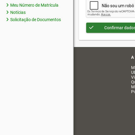
Meu Número de Matrícula
Notícias
Solicitação de Documentos
Confirmar dado
A
M
U
V
Q
M
Po