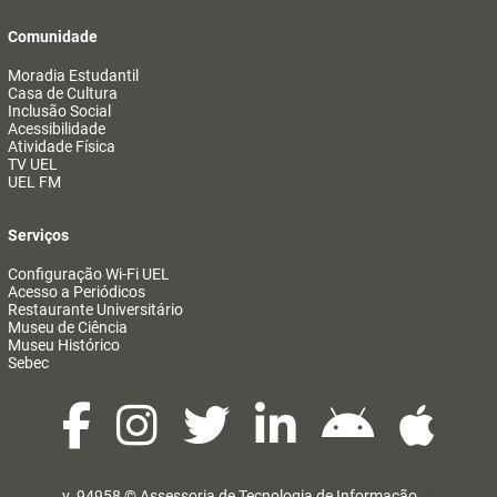
Comunidade
Moradia Estudantil
Casa de Cultura
Inclusão Social
Acessibilidade
Atividade Física
TV UEL
UEL FM
Serviços
Configuração Wi-Fi UEL
Acesso a Periódicos
Restaurante Universitário
Museu de Ciência
Museu Histórico
Sebec
v. 94958 ©
Assessoria de Tecnologia de Informação
@