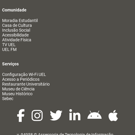
Comunidade
Moradia Estudantil
Casa de Cultura
Inclusão Social
Acessibilidade
Atividade Física
TV UEL
UEL FM
Serviços
Configuração Wi-Fi UEL
Acesso a Periódicos
Restaurante Universitário
Museu de Ciência
Museu Histórico
Sebec
v. 94958 ©
Assessoria de Tecnologia de Informação
@