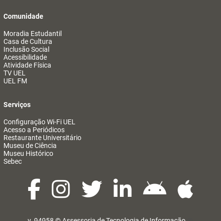
Comunidade
Moradia Estudantil
Casa de Cultura
Inclusão Social
Acessibilidade
Atividade Física
TV UEL
UEL FM
Serviços
Configuração Wi-Fi UEL
Acesso a Periódicos
Restaurante Universitário
Museu de Ciência
Museu Histórico
Sebec
v. 94958 ©
Assessoria de Tecnologia de Informação
@