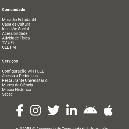
Comunidade
Moradia Estudantil
Casa de Cultura
Inclusão Social
Acessibilidade
Atividade Física
TV UEL
UEL FM
Serviços
Configuração Wi-Fi UEL
Acesso a Periódicos
Restaurante Universitário
Museu de Ciência
Museu Histórico
Sebec
v. 94958 ©
Assessoria de Tecnologia de Informação
@