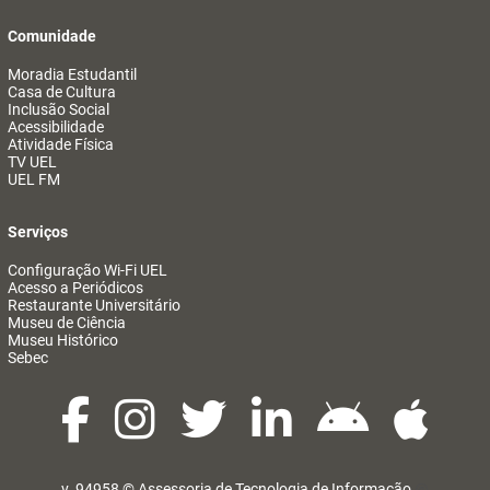
Comunidade
Moradia Estudantil
Casa de Cultura
Inclusão Social
Acessibilidade
Atividade Física
TV UEL
UEL FM
Serviços
Configuração Wi-Fi UEL
Acesso a Periódicos
Restaurante Universitário
Museu de Ciência
Museu Histórico
Sebec
v. 94958 ©
Assessoria de Tecnologia de Informação
@