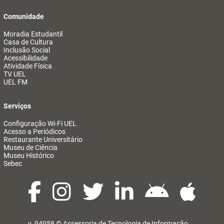
Comunidade
Moradia Estudantil
Casa de Cultura
Inclusão Social
Acessibilidade
Atividade Física
TV UEL
UEL FM
Serviços
Configuração Wi-Fi UEL
Acesso a Periódicos
Restaurante Universitário
Museu de Ciência
Museu Histórico
Sebec
v. 94958 ©
Assessoria de Tecnologia de Informação
@