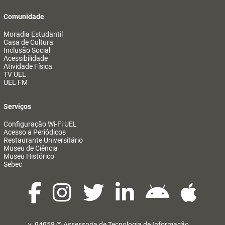
Comunidade
Moradia Estudantil
Casa de Cultura
Inclusão Social
Acessibilidade
Atividade Física
TV UEL
UEL FM
Serviços
Configuração Wi-Fi UEL
Acesso a Periódicos
Restaurante Universitário
Museu de Ciência
Museu Histórico
Sebec
v. 94958 ©
Assessoria de Tecnologia de Informação
@