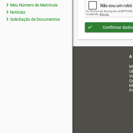
Meu Número de Matrícula
Notícias
Solicitação de Documentos
Confirmar dado
A
M
U
V
Q
M
Po