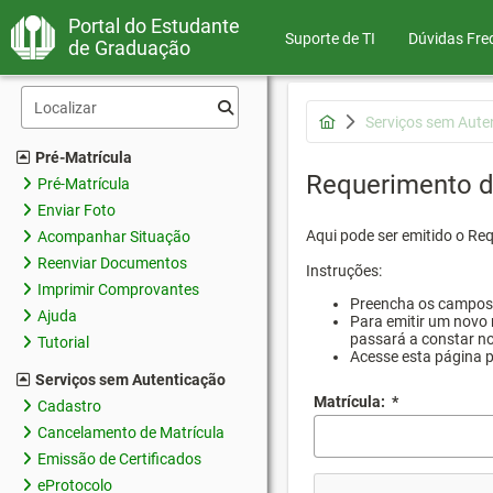
Portal do Estudante
Suporte de TI
Dúvidas Fre
de Graduação
Serviços sem Aute
Pré-Matrícula
Requerimento d
Pré-Matrícula
Enviar Foto
Aqui pode ser emitido o Re
Acompanhar Situação
Reenviar Documentos
Instruções:
Imprimir Comprovantes
Preencha os campos d
Ajuda
Para emitir um novo 
passará a constar no
Tutorial
Acesse esta página 
Serviços sem Autenticação
Matrícula:
*
Cadastro
Cancelamento de Matrícula
Emissão de Certificados
eProtocolo