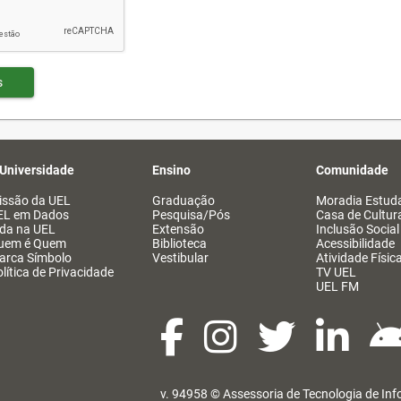
s
 Universidade
Ensino
Comunidade
issão da UEL
Graduação
Moradia Estuda
EL em Dados
Pesquisa/Pós
Casa de Cultur
ida na UEL
Extensão
Inclusão Social
uem é Quem
Biblioteca
Acessibilidade
arca Símbolo
Vestibular
Atividade Físic
lítica de Privacidade
TV UEL
UEL FM
v. 94958 ©
Assessoria de Tecnologia de In