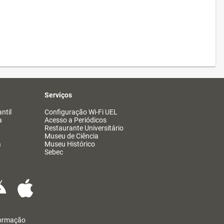
Serviços
ntil
Configuração Wi-Fi UEL
a
Acesso a Periódicos
Restaurante Universitário
Museu de Ciência
a
Museu Histórico
Sebec
formação
@