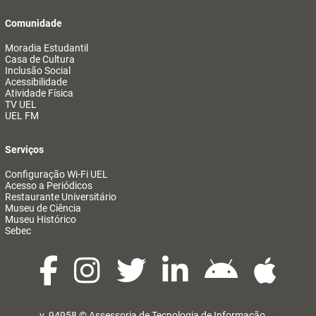
Comunidade
Moradia Estudantil
Casa de Cultura
Inclusão Social
Acessibilidade
Atividade Física
TV UEL
UEL FM
Serviços
Configuração Wi-Fi UEL
Acesso a Periódicos
Restaurante Universitário
Museu de Ciência
Museu Histórico
Sebec
v. 94958 ©
Assessoria de Tecnologia de Informação
@