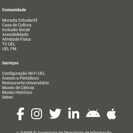
Comunidade
Moradia Estudantil
Casa de Cultura
Inclusão Social
Acessibilidade
Atividade Física
TV UEL
UEL FM
Serviços
Configuração Wi-Fi UEL
Acesso a Periódicos
Restaurante Universitário
Museu de Ciência
Museu Histórico
Sebec
v. 94958 ©
Assessoria de Tecnologia de Informação
@