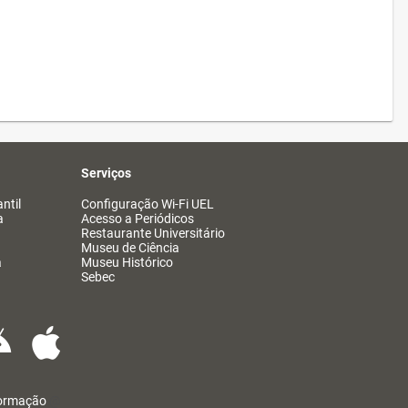
Serviços
ntil
Configuração Wi-Fi UEL
a
Acesso a Periódicos
Restaurante Universitário
Museu de Ciência
a
Museu Histórico
Sebec
formação
@