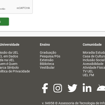
s
 Universidade
Ensino
Comunidade
issão da UEL
Graduação
Moradia Estuda
EL em Dados
Pesquisa/Pós
Casa de Cultur
ida na UEL
Extensão
Inclusão Social
uem é Quem
Biblioteca
Acessibilidade
arca Símbolo
Vestibular
Atividade Físic
lítica de Privacidade
TV UEL
UEL FM
v. 94958 ©
Assessoria de Tecnologia de In