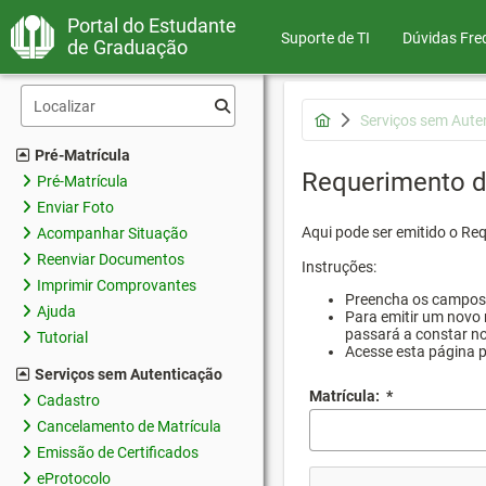
Portal do Estudante
Suporte de TI
Dúvidas Fre
de Graduação
Serviços sem Aute
Pré-Matrícula
Requerimento d
Pré-Matrícula
Enviar Foto
Aqui pode ser emitido o Re
Acompanhar Situação
Reenviar Documentos
Instruções:
Imprimir Comprovantes
Preencha os campos d
Ajuda
Para emitir um novo 
passará a constar no
Tutorial
Acesse esta página 
Serviços sem Autenticação
Matrícula:
*
Cadastro
Cancelamento de Matrícula
Emissão de Certificados
eProtocolo