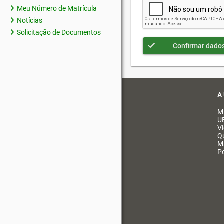
Meu Número de Matrícula
Notícias
Solicitação de Documentos
Confirmar dado
A
M
U
V
Q
M
Po