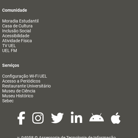
Comunidade
Moradia Estudantil
Casa de Cultura
Inclusão Social
Acessibilidade
Atividade Física
TV UEL
UEL FM
Serviços
Configuração Wi-Fi UEL
Acesso a Periódicos
Restaurante Universitário
Museu de Ciência
Museu Histórico
Sebec
v. 94958 ©
Assessoria de Tecnologia de Informação
@