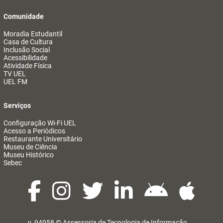
Comunidade
Moradia Estudantil
Casa de Cultura
Inclusão Social
Acessibilidade
Atividade Física
TV UEL
UEL FM
Serviços
Configuração Wi-Fi UEL
Acesso a Periódicos
Restaurante Universitário
Museu de Ciência
Museu Histórico
Sebec
v. 94958 ©
Assessoria de Tecnologia de Informação
@