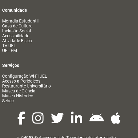
Comunidade
Moradia Estudantil
Casa de Cultura
Inclusão Social
Acessibilidade
Atividade Física
TV UEL
UEL FM
Serviços
Configuração Wi-Fi UEL
Acesso a Periódicos
Restaurante Universitário
Museu de Ciência
Museu Histórico
Sebec
v. 94958 ©
Assessoria de Tecnologia de Informação
@