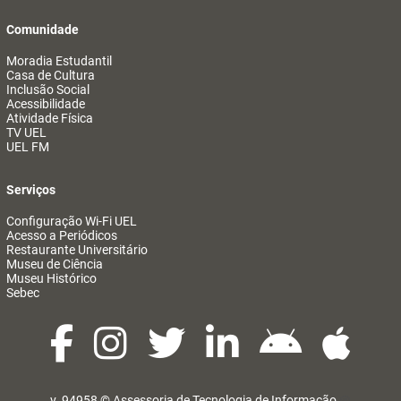
Comunidade
Moradia Estudantil
Casa de Cultura
Inclusão Social
Acessibilidade
Atividade Física
TV UEL
UEL FM
Serviços
Configuração Wi-Fi UEL
Acesso a Periódicos
Restaurante Universitário
Museu de Ciência
Museu Histórico
Sebec
v. 94958 ©
Assessoria de Tecnologia de Informação
@