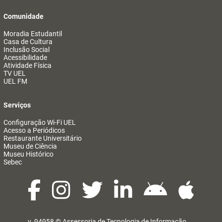
Comunidade
Moradia Estudantil
Casa de Cultura
Inclusão Social
Acessibilidade
Atividade Física
TV UEL
UEL FM
Serviços
Configuração Wi-Fi UEL
Acesso a Periódicos
Restaurante Universitário
Museu de Ciência
Museu Histórico
Sebec
v. 94958 ©
Assessoria de Tecnologia de Informação
@