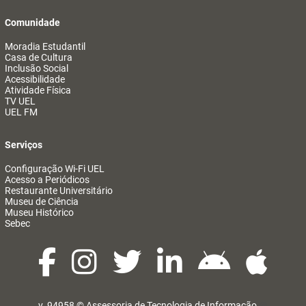
Comunidade
Moradia Estudantil
Casa de Cultura
Inclusão Social
Acessibilidade
Atividade Física
TV UEL
UEL FM
Serviços
Configuração Wi-Fi UEL
Acesso a Periódicos
Restaurante Universitário
Museu de Ciência
Museu Histórico
Sebec
v. 94958 ©
Assessoria de Tecnologia de Informação
@