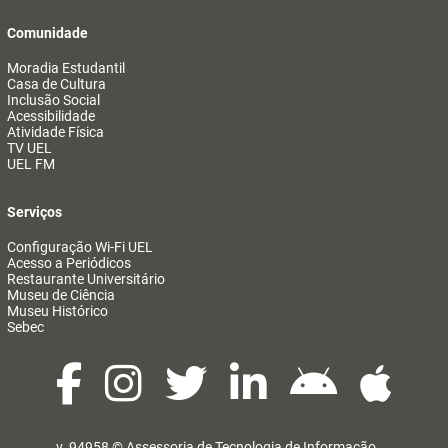
Comunidade
Moradia Estudantil
Casa de Cultura
Inclusão Social
Acessibilidade
Atividade Física
TV UEL
UEL FM
Serviços
Configuração Wi-Fi UEL
Acesso a Periódicos
Restaurante Universitário
Museu de Ciência
Museu Histórico
Sebec
v. 94958 ©
Assessoria de Tecnologia de Informação
@