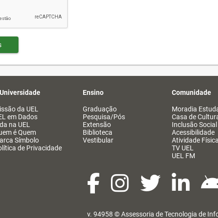
s
 Universidade
Ensino
Comunidade
issão da UEL
Graduação
Moradia Estuda
EL em Dados
Pesquisa/Pós
Casa de Cultur
ida na UEL
Extensão
Inclusão Social
uem é Quem
Biblioteca
Acessibilidade
arca Símbolo
Vestibular
Atividade Físic
lítica de Privacidade
TV UEL
UEL FM
v. 94958 ©
Assessoria de Tecnologia de In