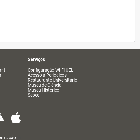
Serviços
ntil
Configuração Wi-Fi UEL
a
Acesso a Periódicos
Restaurante Universitário
Museu de Ciência
a
Museu Histórico
Sebec
formação
@