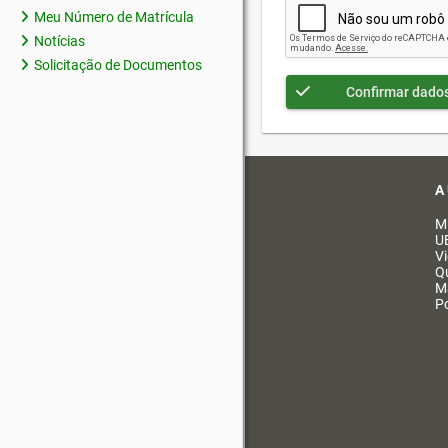
Meu Número de Matrícula
Notícias
Solicitação de Documentos
Confirmar dado
A
M
U
V
Q
M
Po