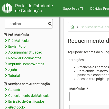
Portal do Estudante
Suporte de TI
Dúvidas Fre
de Graduação
Serviços sem Aute
Pré-Matrícula
Requerimento d
Pré-Matrícula
Enviar Foto
Aqui pode ser emitido o Re
Acompanhar Situação
Reenviar Documentos
Instruções:
Imprimir Comprovantes
Preencha os campos d
Ajuda
Para emitir um novo 
passará a constar no
Tutorial
Acesse esta página 
Serviços sem Autenticação
Matrícula:
*
Cadastro
Cancelamento de Matrícula
Emissão de Certificados
eProtocolo