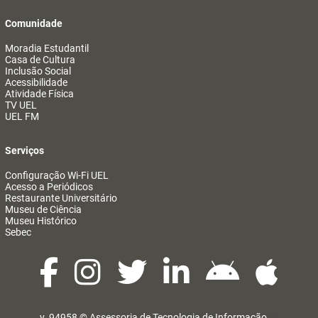
Comunidade
Moradia Estudantil
Casa de Cultura
Inclusão Social
Acessibilidade
Atividade Física
TV UEL
UEL FM
Serviços
Configuração Wi-Fi UEL
Acesso a Periódicos
Restaurante Universitário
Museu de Ciência
Museu Histórico
Sebec
v. 94958 ©
Assessoria de Tecnologia de Informação
@