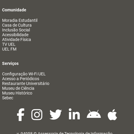
Comunidade
Moradia Estudantil
Casa de Cultura
Inclusão Social
Acessibilidade
Atividade Física
TV UEL
UEL FM
Serviços
Configuração Wi-Fi UEL
Acesso a Periódicos
Restaurante Universitário
Museu de Ciência
Museu Histórico
Sebec
v. 94958 ©
Assessoria de Tecnologia de Informação
@