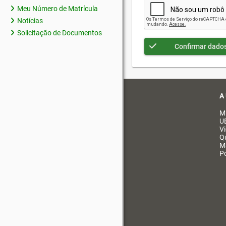
Meu Número de Matrícula
Notícias
Solicitação de Documentos
Confirmar dado
A
M
U
V
Q
M
Po