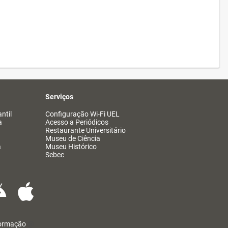
Serviços
ntil
Configuração Wi-Fi UEL
a
Acesso a Periódicos
Restaurante Universitário
Museu de Ciência
a
Museu Histórico
Sebec
formação
@