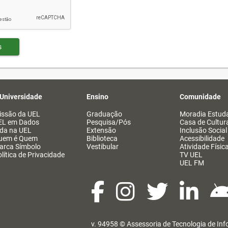
s
 Universidade
Ensino
Comunidade
issão da UEL
Graduação
Moradia Estuda
EL em Dados
Pesquisa/Pós
Casa de Cultur
ida na UEL
Extensão
Inclusão Social
uem é Quem
Biblioteca
Acessibilidade
arca Símbolo
Vestibular
Atividade Físic
lítica de Privacidade
TV UEL
UEL FM
v. 94958 ©
Assessoria de Tecnologia de In