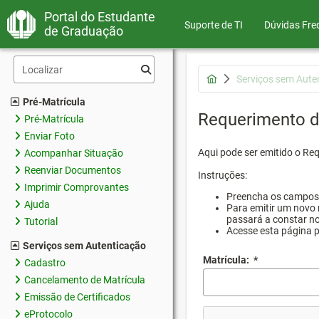
Portal do Estudante
Suporte de TI
Dúvidas Fre
de Graduação
Serviços sem Aute
Pré-Matrícula
Requerimento d
Pré-Matrícula
Enviar Foto
Aqui pode ser emitido o Re
Acompanhar Situação
Reenviar Documentos
Instruções:
Imprimir Comprovantes
Preencha os campos d
Ajuda
Para emitir um novo 
passará a constar no
Tutorial
Acesse esta página 
Serviços sem Autenticação
Matrícula:
*
Cadastro
Cancelamento de Matrícula
Emissão de Certificados
eProtocolo