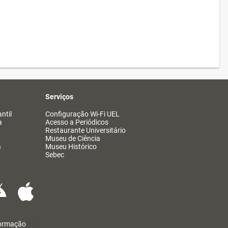
Serviços
ntil
Configuração Wi-Fi UEL
a
Acesso a Periódicos
Restaurante Universitário
Museu de Ciência
a
Museu Histórico
Sebec
formação
@