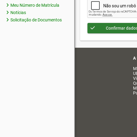
Meu Número de Matrícula
Notícias
Solicitação de Documentos
Confirmar dado
A
M
U
V
Q
M
Po