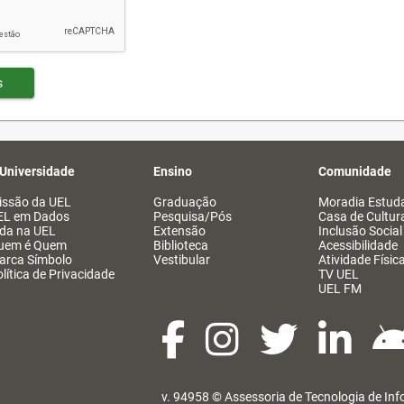
s
 Universidade
Ensino
Comunidade
issão da UEL
Graduação
Moradia Estuda
EL em Dados
Pesquisa/Pós
Casa de Cultur
ida na UEL
Extensão
Inclusão Social
uem é Quem
Biblioteca
Acessibilidade
arca Símbolo
Vestibular
Atividade Físic
lítica de Privacidade
TV UEL
UEL FM
v. 94958 ©
Assessoria de Tecnologia de In