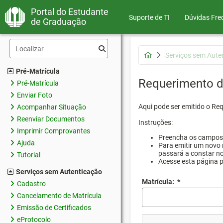
Portal do Estudante
Suporte de TI
Dúvidas Fre
de Graduação
Serviços sem Aute
Pré-Matrícula
Requerimento d
Pré-Matrícula
Enviar Foto
Aqui pode ser emitido o Re
Acompanhar Situação
Reenviar Documentos
Instruções:
Imprimir Comprovantes
Preencha os campos d
Ajuda
Para emitir um novo 
passará a constar no
Tutorial
Acesse esta página 
Serviços sem Autenticação
Matrícula:
*
Cadastro
Cancelamento de Matrícula
Emissão de Certificados
eProtocolo